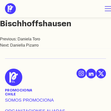
Saltar
Daniela von
al
contenido
Bischhoffshausen
Previous:
Daniela Toro
Navegación
Next:
Daniella Pizarro
de
entradas
PROMOCIONA
CHILE
SOMOS PROMOCIONA
ORGANIZACIONES ALIADAS