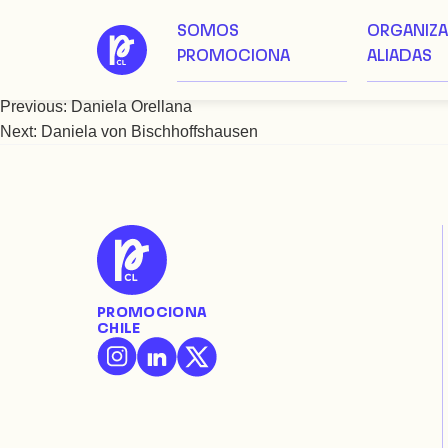
SOMOS
ORGANIZ
Saltar
Daniela Toro
PROMOCIONA
ALIADAS
al
contenido
Previous:
Daniela Orellana
Navegación
Next:
Daniela von Bischhoffshausen
de
entradas
PROMOCIONA
CHILE