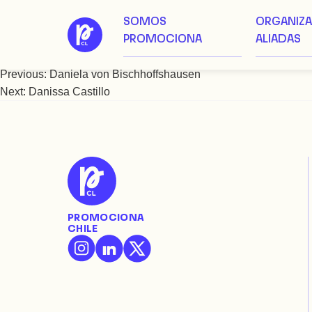
SOMOS
ORGANIZ
Saltar
Daniella Pizarro
PROMOCIONA
ALIADAS
al
contenido
Previous:
Daniela von Bischhoffshausen
Navegación
Next:
Danissa Castillo
de
entradas
PROMOCIONA
CHILE