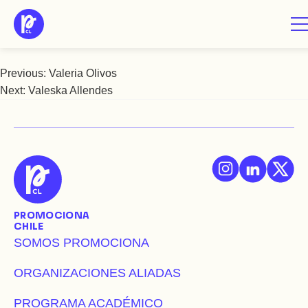
Saltar
Valery Zampillo
al
contenido
Previous:
Valeria Olivos
Navegación
Next:
Valeska Allendes
de
entradas
PROMOCIONA
CHILE
SOMOS PROMOCIONA
ORGANIZACIONES ALIADAS
PROGRAMA ACADÉMICO