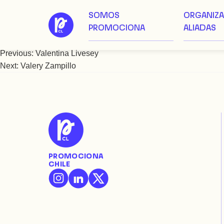
SOMOS
ORGANIZ
Saltar
Valeria Olivos
PROMOCIONA
ALIADAS
al
contenido
Previous:
Valentina Livesey
Navegación
Next:
Valery Zampillo
de
entradas
PROMOCIONA
CHILE