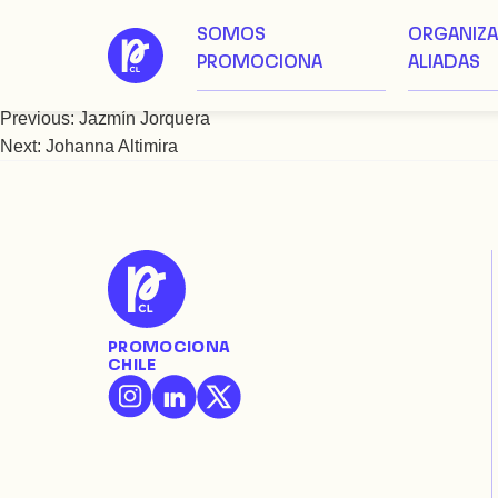
SOMOS
ORGANIZ
Saltar
Jenny Landeros
PROMOCIONA
ALIADAS
al
contenido
Previous:
Jazmín Jorquera
Navegación
Next:
Johanna Altimira
de
entradas
PROMOCIONA
CHILE