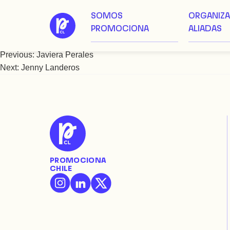
SOMOS
ORGANIZ
Saltar
Jazmín Jorquera
PROMOCIONA
ALIADAS
al
contenido
Previous:
Javiera Perales
Navegación
Next:
Jenny Landeros
de
entradas
PROMOCIONA
CHILE