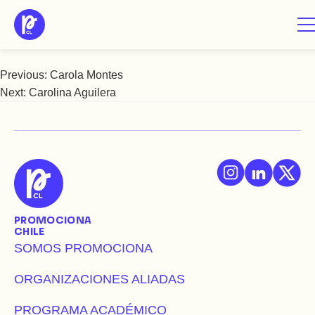
Saltar
Carolina Abarca
al
contenido
Previous:
Carola Montes
Navegación
Next:
Carolina Aguilera
de
entradas
PROMOCIONA
CHILE
SOMOS PROMOCIONA
ORGANIZACIONES ALIADAS
PROGRAMA ACADÉMICO