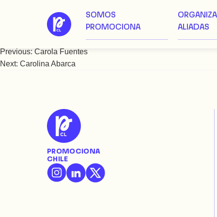
SOMOS
ORGANIZ
Saltar
Carola Montes
PROMOCIONA
ALIADAS
al
contenido
Previous:
Carola Fuentes
Navegación
Next:
Carolina Abarca
de
entradas
PROMOCIONA
CHILE