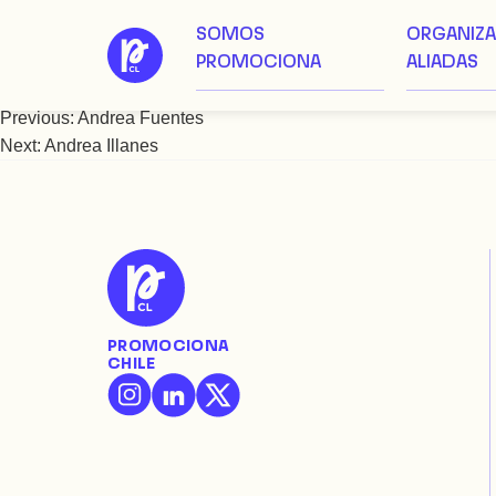
SOMOS
ORGANIZ
Saltar
Andrea Gomien
PROMOCIONA
ALIADAS
al
contenido
Previous:
Andrea Fuentes
Navegación
Next:
Andrea Illanes
de
entradas
PROMOCIONA
CHILE