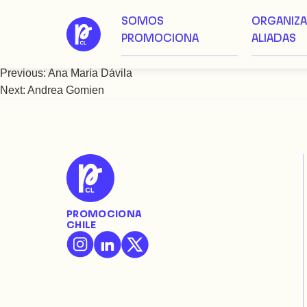
SOMOS
ORGANIZ
Saltar
Andrea Fuentes
PROMOCIONA
ALIADAS
al
contenido
Previous:
Ana María Dávila
Navegación
Next:
Andrea Gomien
de
entradas
PROMOCIONA
CHILE