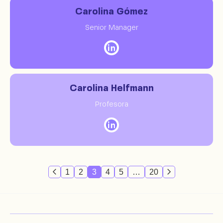
Carolina Gómez
Senior Manager
Carolina Helfmann
Profesora
1
2
3
4
5
…
20