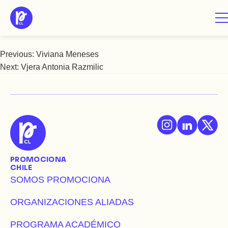
Saltar
Viviana Romero
al
contenido
Previous:
Viviana Meneses
Navegación
Next:
Vjera Antonia Razmilic
de
entradas
PROMOCIONA
CHILE
SOMOS PROMOCIONA
ORGANIZACIONES ALIADAS
PROGRAMA ACADÉMICO