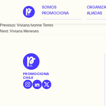
SOMOS
ORGANIZ
Saltar
Viviana Matus
PROMOCIONA
ALIADAS
al
contenido
Previous:
Viviana Ivonne Torres
Navegación
Next:
Viviana Meneses
de
entradas
PROMOCIONA
CHILE