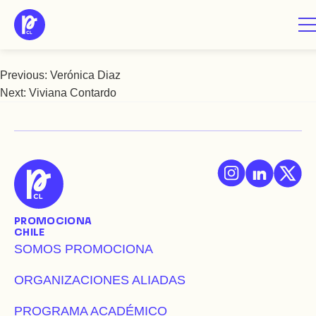
Saltar
Victoria Cuadra
al
contenido
Previous:
Verónica Diaz
Navegación
Next:
Viviana Contardo
de
entradas
PROMOCIONA
CHILE
SOMOS PROMOCIONA
ORGANIZACIONES ALIADAS
PROGRAMA ACADÉMICO