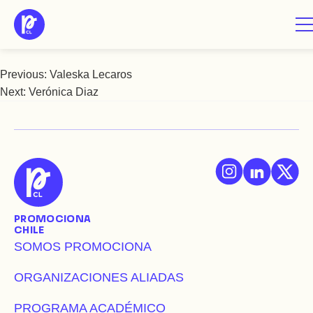
Saltar
Vanja Demetrio
al
contenido
Previous:
Valeska Lecaros
Navegación
Next:
Verónica Diaz
de
entradas
PROMOCIONA
CHILE
SOMOS PROMOCIONA
ORGANIZACIONES ALIADAS
PROGRAMA ACADÉMICO