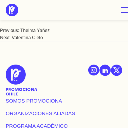
Saltar
Ursula Preisler
al
contenido
Previous:
Thelma Yañez
Navegación
Next:
Valentina Cielo
de
entradas
PROMOCIONA
CHILE
SOMOS PROMOCIONA
ORGANIZACIONES ALIADAS
PROGRAMA ACADÉMICO