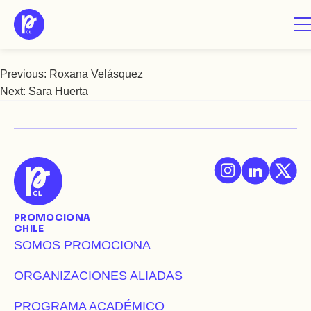
Saltar
Sandra Rivas
al
contenido
Previous:
Roxana Velásquez
Navegación
Next:
Sara Huerta
de
entradas
PROMOCIONA
CHILE
SOMOS PROMOCIONA
ORGANIZACIONES ALIADAS
PROGRAMA ACADÉMICO