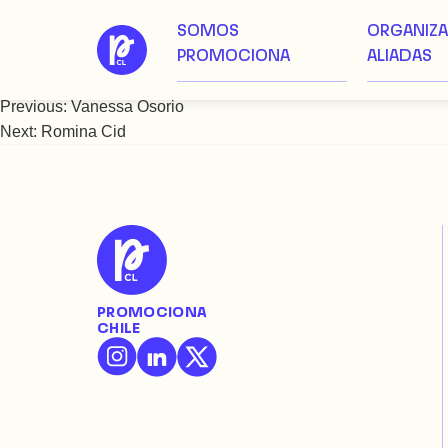
SOMOS
ORGANIZ
Saltar
Romina Varas
PROMOCIONA
ALIADAS
al
contenido
Previous:
Vanessa Osorio
Navegación
Next:
Romina Cid
de
entradas
PROMOCIONA
CHILE