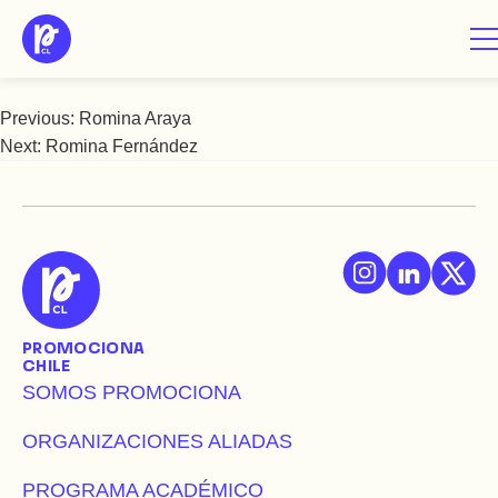
Saltar
Romina Cid
al
contenido
Previous:
Romina Araya
Navegación
Next:
Romina Fernández
de
entradas
PROMOCIONA
CHILE
SOMOS PROMOCIONA
ORGANIZACIONES ALIADAS
PROGRAMA ACADÉMICO