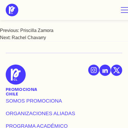
Saltar
Rachel Bernardin
al
contenido
Previous:
Priscilla Zamora
Navegación
Next:
Rachel Chavarry
de
entradas
PROMOCIONA
CHILE
SOMOS PROMOCIONA
ORGANIZACIONES ALIADAS
PROGRAMA ACADÉMICO