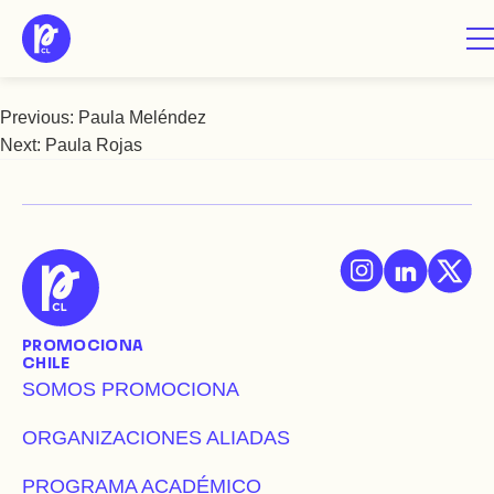
Saltar
Paula Meneses
al
contenido
Previous:
Paula Meléndez
Navegación
Next:
Paula Rojas
de
entradas
PROMOCIONA
CHILE
SOMOS PROMOCIONA
ORGANIZACIONES ALIADAS
PROGRAMA ACADÉMICO