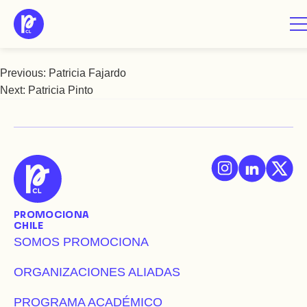
Saltar
Patricia Melchor
al
contenido
Previous:
Patricia Fajardo
Navegación
Next:
Patricia Pinto
de
entradas
PROMOCIONA
CHILE
SOMOS PROMOCIONA
ORGANIZACIONES ALIADAS
PROGRAMA ACADÉMICO