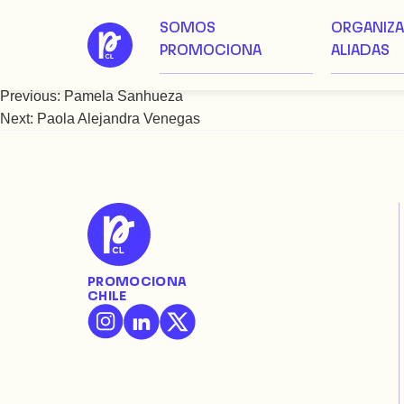
SOMOS
ORGANIZ
Saltar
Pamela Vergara
PROMOCIONA
ALIADAS
al
contenido
Previous:
Pamela Sanhueza
Navegación
Next:
Paola Alejandra Venegas
de
entradas
PROMOCIONA
CHILE