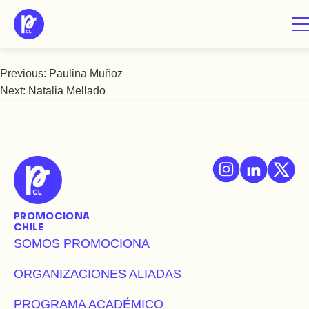
Saltar
Olaya Medina
al
contenido
Previous:
Paulina Muñoz
Navegación
Next:
Natalia Mellado
de
entradas
PROMOCIONA
CHILE
SOMOS PROMOCIONA
ORGANIZACIONES ALIADAS
PROGRAMA ACADÉMICO