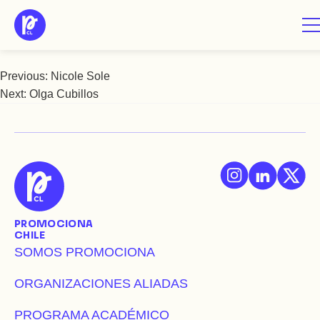
Saltar
Nury Briceño
al
contenido
Previous:
Nicole Sole
Navegación
Next:
Olga Cubillos
de
entradas
PROMOCIONA
CHILE
SOMOS PROMOCIONA
ORGANIZACIONES ALIADAS
PROGRAMA ACADÉMICO