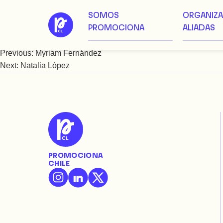
SOMOS
ORGANIZ
Saltar
Natalia Easton
PROMOCIONA
ALIADAS
al
contenido
Previous:
Myriam Fernández
Navegación
Next:
Natalia López
de
entradas
PROMOCIONA
CHILE