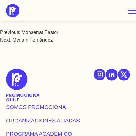
Saltar
Montserrat Copaja
al
contenido
Previous:
Monserrat Pastor
Navegación
Next:
Myriam Fernández
de
entradas
PROMOCIONA
CHILE
SOMOS PROMOCIONA
ORGANIZACIONES ALIADAS
PROGRAMA ACADÉMICO