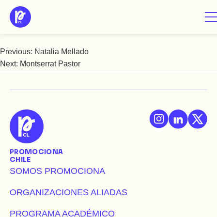
Saltar
Montserrat Copaja
al
contenido
Previous:
Natalia Mellado
Navegación
Next:
Montserrat Pastor
de
entradas
PROMOCIONA
CHILE
SOMOS PROMOCIONA
ORGANIZACIONES ALIADAS
PROGRAMA ACADÉMICO