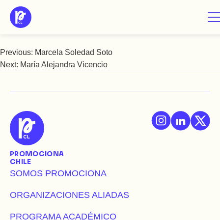
Saltar
Marcela Torrejón
al
contenido
Previous:
Marcela Soledad Soto
Navegación
Next:
María Alejandra Vicencio
de
entradas
PROMOCIONA
CHILE
SOMOS PROMOCIONA
ORGANIZACIONES ALIADAS
PROGRAMA ACADÉMICO