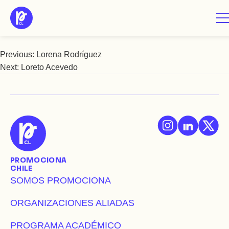
Saltar
Lorena Silva
al
contenido
Previous:
Lorena Rodríguez
Navegación
Next:
Loreto Acevedo
de
entradas
PROMOCIONA
CHILE
SOMOS PROMOCIONA
ORGANIZACIONES ALIADAS
PROGRAMA ACADÉMICO