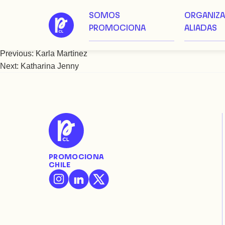
SOMOS
ORGANIZ
Saltar
Karla Osorio
PROMOCIONA
ALIADAS
al
contenido
Previous:
Karla Martínez
Navegación
Next:
Katharina Jenny
de
entradas
PROMOCIONA
CHILE