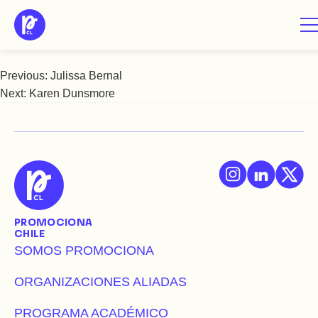
Saltar
Karem Muñoz
al
contenido
Previous:
Julissa Bernal
Navegación
Next:
Karen Dunsmore
de
entradas
PROMOCIONA
CHILE
SOMOS PROMOCIONA
ORGANIZACIONES ALIADAS
PROGRAMA ACADÉMICO