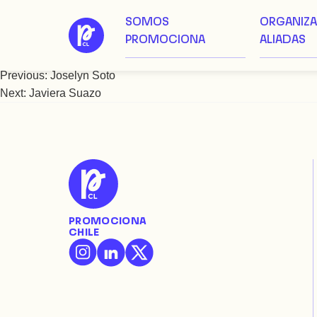
SOMOS
ORGANIZ
Saltar
Josefina Movilla Matta
PROMOCIONA
ALIADAS
al
contenido
Previous:
Joselyn Soto
Navegación
Next:
Javiera Suazo
de
entradas
PROMOCIONA
CHILE