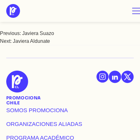
Saltar
Javiera Cabalin
al
contenido
Previous:
Javiera Suazo
Navegación
Next:
Javiera Aldunate
de
entradas
PROMOCIONA
CHILE
SOMOS PROMOCIONA
ORGANIZACIONES ALIADAS
PROGRAMA ACADÉMICO