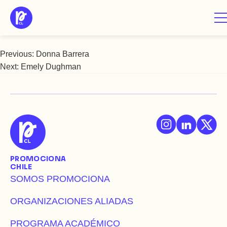
Saltar
Elisa Briones
al
contenido
Previous:
Donna Barrera
Navegación
Next:
Emely Dughman
de
entradas
PROMOCIONA
CHILE
SOMOS PROMOCIONA
ORGANIZACIONES ALIADAS
PROGRAMA ACADÉMICO