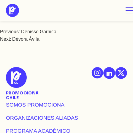
Saltar
Deyssi Páez
al
contenido
Previous:
Denisse Garnica
Navegación
Next:
Dévora Ávila
de
entradas
PROMOCIONA
CHILE
SOMOS PROMOCIONA
ORGANIZACIONES ALIADAS
PROGRAMA ACADÉMICO