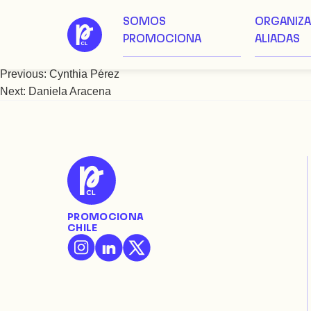
SOMOS
ORGANIZ
Saltar
Danica Vicelja
PROMOCIONA
ALIADAS
al
contenido
Previous:
Cynthia Pérez
Navegación
Next:
Daniela Aracena
de
entradas
PROMOCIONA
CHILE