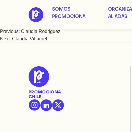
SOMOS
ORGANIZ
Saltar
Claudia Sandoval
PROMOCIONA
ALIADAS
al
contenido
Previous:
Claudia Rodríguez
Navegación
Next:
Claudia Villaroel
de
entradas
PROMOCIONA
CHILE