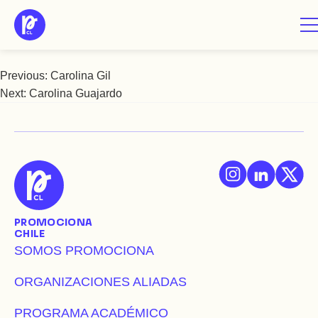
Saltar
Carolina Graciela Moreno
al
contenido
Previous:
Carolina Gil
Navegación
Next:
Carolina Guajardo
de
entradas
PROMOCIONA
CHILE
SOMOS PROMOCIONA
ORGANIZACIONES ALIADAS
PROGRAMA ACADÉMICO