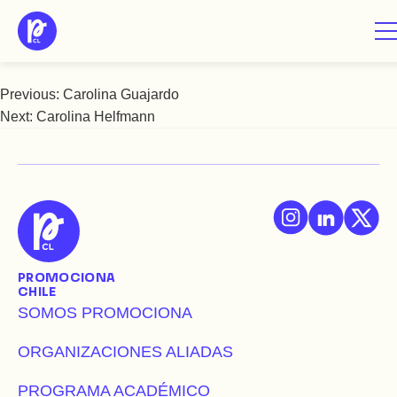
Saltar
Carolina Gómez
al
contenido
Previous:
Carolina Guajardo
Navegación
Next:
Carolina Helfmann
de
entradas
PROMOCIONA
CHILE
SOMOS PROMOCIONA
ORGANIZACIONES ALIADAS
PROGRAMA ACADÉMICO