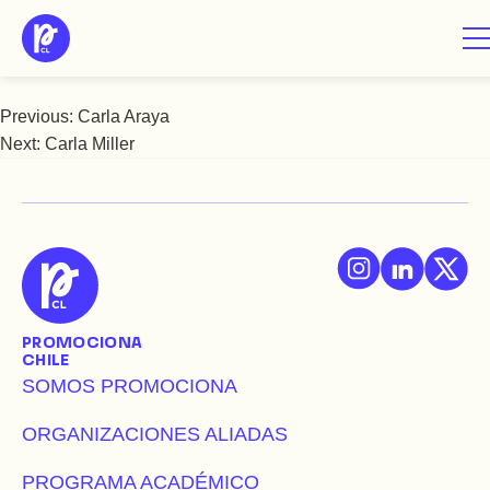
Saltar
Carla Mariman
al
contenido
Previous:
Carla Araya
Navegación
Next:
Carla Miller
de
entradas
PROMOCIONA
CHILE
SOMOS PROMOCIONA
ORGANIZACIONES ALIADAS
PROGRAMA ACADÉMICO