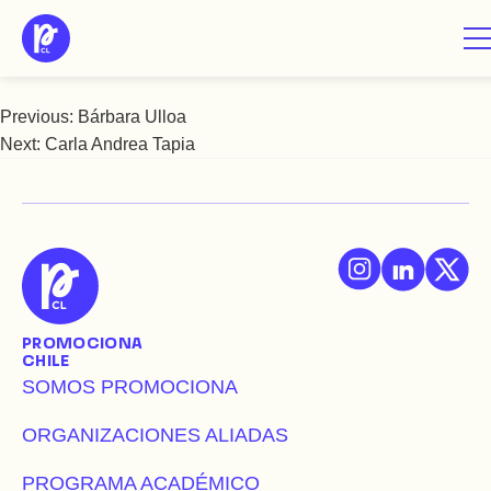
Saltar
Camila Vargas
al
contenido
Previous:
Bárbara Ulloa
Navegación
Next:
Carla Andrea Tapia
de
entradas
PROMOCIONA
CHILE
SOMOS PROMOCIONA
ORGANIZACIONES ALIADAS
PROGRAMA ACADÉMICO