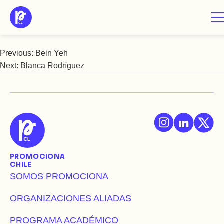
Saltar
Bernardita Varas
al
contenido
Previous:
Bein Yeh
Navegación
Next:
Blanca Rodríguez
de
entradas
PROMOCIONA
CHILE
SOMOS PROMOCIONA
ORGANIZACIONES ALIADAS
PROGRAMA ACADÉMICO