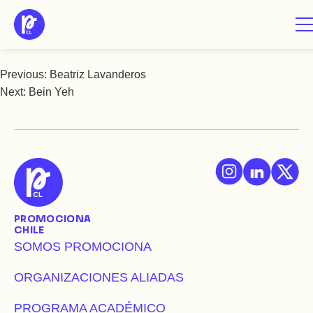
Saltar
Beatriz Muñoz
al
contenido
Previous:
Beatriz Lavanderos
Navegación
Next:
Bein Yeh
de
entradas
PROMOCIONA
CHILE
SOMOS PROMOCIONA
ORGANIZACIONES ALIADAS
PROGRAMA ACADÉMICO