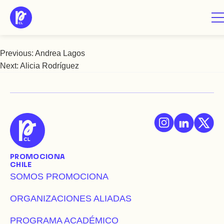
Saltar
Ana Bocic Meneses
al
contenido
Previous:
Andrea Lagos
Navegación
Next:
Alicia Rodríguez
de
entradas
PROMOCIONA
CHILE
SOMOS PROMOCIONA
ORGANIZACIONES ALIADAS
PROGRAMA ACADÉMICO