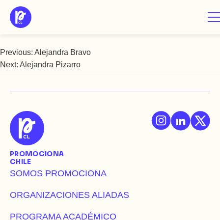
Saltar
Alejandra Montenegro
al
contenido
Previous:
Alejandra Bravo
Navegación
Next:
Alejandra Pizarro
de
entradas
PROMOCIONA
CHILE
SOMOS PROMOCIONA
ORGANIZACIONES ALIADAS
PROGRAMA ACADÉMICO