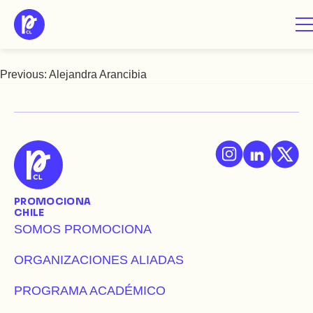
Saltar
Agustina Balestrino
al
contenido
Previous:
Alejandra Arancibia
Navegación
de
entradas
PROMOCIONA
CHILE
SOMOS PROMOCIONA
ORGANIZACIONES ALIADAS
PROGRAMA ACADÉMICO